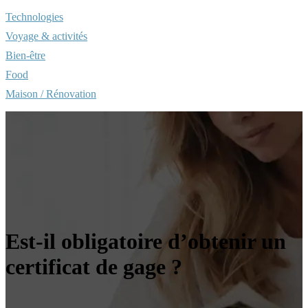
Technologies
Voyage & activités
Bien-être
Food
Maison / Rénovation
Est-il obligatoire d’obtenir un
certificat de gage ?