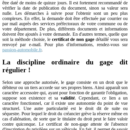
être daté de moins de quinze jours. Il est fortement recommandé de
vérifier la date de publication du document, sinon sa valeur sera
nulle. Les démarches à suivre pour l'obtenir sont un peu plus
complexes. En effet, la demande doit être effectuée par courrier ou
par mail auprès des services préfectoraux de votre commune ou de
votre département. De plus, différents documents et informations
doivent être ajoutés à votre demande. En d'autres termes, quelle que
soit la méthode choisie, le
certificat de non gage
détaillé vous sera
renvoyé par e-mail. Pour plus d'informations, rendez-vous sur
passion-automobile.fr
.
La discipline ordinaire du gage dit
régulier !
Selon une approche autorisée, le gage consiste en un droit que le
débiteur ou un tiers accorde sur ses propres biens. Ainsi apparaît son
caractère accessoire qui, ayant pour fonction de garantir l'obligation,
suppose son existence et sa
validité
. Cependant, ce lien a un
caractère fonctionnel, car il existe une autonomie du point de vue
structurel. Une autre particularité est le droit dit de suite ou
séquestre. Pour lequel le droit du créancier grève la réserve même en
cas d'aliénation, de sorte que le titulaire du droit peut le faire valoir
contre quiconque. Le certificat de non-gage atteste de l'absence
d'inscription du privilège sur un véhicule. En fait, il permet de savoir