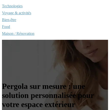
Technologies
Voyage & activités
Bien-être
Food
Maison / Rénovation
Pergola sur mesure : une
solution personnalisée pour
votre espace extérieur